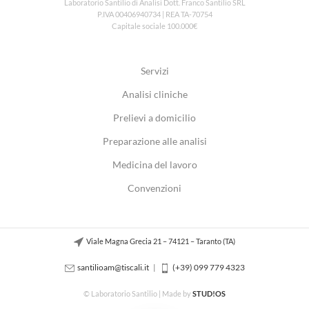
Laboratorio Santilio di Analisi Dott. Franco Santilio SRL
P.IVA 00406940734 | REA TA-70754
Capitale sociale 100.000€
Servizi
Analisi cliniche
Prelievi a domicilio
Preparazione alle analisi
Medicina del lavoro
Convenzioni
Viale Magna Grecia 21 – 74121 – Taranto (TA)
santilioam@tiscali.it
|
(+39) 099 779 4323
© Laboratorio Santilio | Made by
STUD!OS