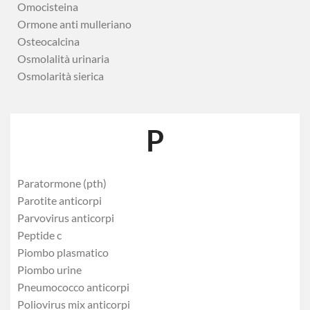
Omocisteina
Ormone anti mulleriano
Osteocalcina
Osmolalità urinaria
Osmolarità sierica
P
Paratormone (pth)
Parotite anticorpi
Parvovirus anticorpi
Peptide c
Piombo plasmatico
Piombo urine
Pneumococco anticorpi
Poliovirus mix anticorpi