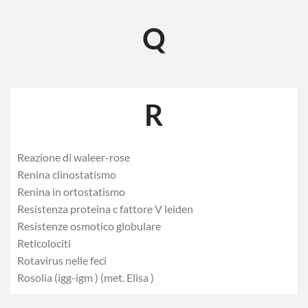
Q
R
Reazione di waleer-rose
Renina clinostatismo
Renina in ortostatismo
Resistenza proteina c fattore V leiden
Resistenze osmotico globulare
Reticolociti
Rotavirus nelle feci
Rosolia (igg-igm ) (met. Elisa )