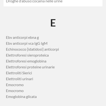
Droghe d’abuso:cocaina nelle urine
E
Ebv anticorpi ebna g
Ebv anticorpi vca IgG IgM
Echinococco [idatidosi] anticorpi
Elettroforesi sieroproteica
Elettroforesi emoglobina
Elettroforesi proteine urinarie
Elettroliti Sierici
Elettroliti urinari
Emocromo
Emocromo
Emoglobina glicata