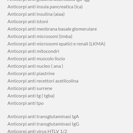
Anticorpi anti insula pancreatica (ica)
Anticorpi anti insulina (aiaa)
Anticorpi anti istoni
Anticorpi anti menbrana basale glomerulare
Anticorpi anti microsomi (tmba)
Anticorpi anti microsomi epatici e renali (LKMA)
Anticorpi anti mitocondri
Anticorpi anti muscolo liscio
Anticorpi anti nucleo ( ana )
Anticorpi anti piastrine
Anticorpi anti recettori acetilcolina
Anticorpi anti surrene
Anticorpi anti tg ( tgba)
Anticorpi anti tpo
Anticorpi anti transglutaminasi IgA
Anticorpi anti transglutaminasi IgG
Anticorpi anti virus HTLV 1/2