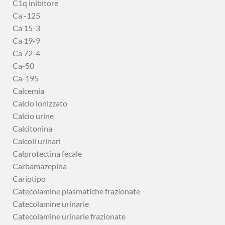
C1q inibitore
Ca -125
Ca 15-3
Ca 19-9
Ca 72-4
Ca-50
Ca-195
Calcemia
Calcio ionizzato
Calcio urine
Calcitonina
Calcoli urinari
Calprotectina fecale
Carbamazepina
Cariotipo
Catecolamine plasmatiche frazionate
Catecolamine urinarie
Catecolamine urinarie frazionate