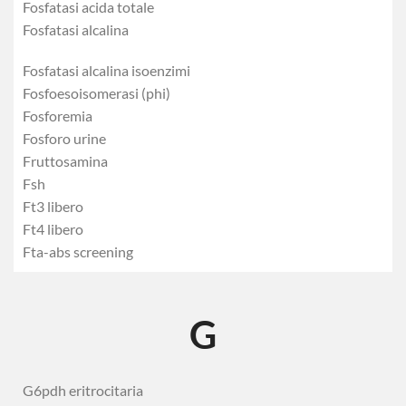
Fosfatasi acida totale
Fosfatasi alcalina
Fosfatasi alcalina isoenzimi
Fosfoesoisomerasi (phi)
Fosforemia
Fosforo urine
Fruttosamina
Fsh
Ft3 libero
Ft4 libero
Fta-abs screening
G
G6pdh eritrocitaria