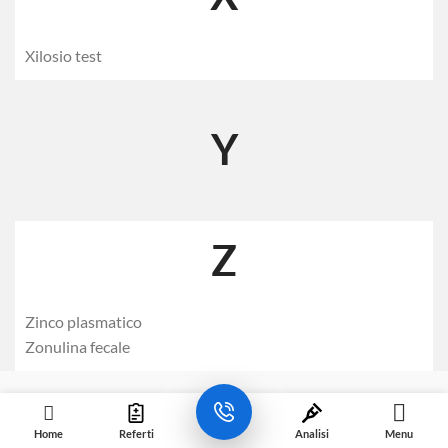
Xilosio test
Y
Z
Zinco plasmatico
Zonulina fecale
Hai bisogno di aiuto?
Home
Referti
Analisi
Menu