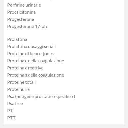
Porfirine urinarie
Procalcitonina
Progesterone
Progesterone 17-oh
Prolattina
Prolattina dosaggi seriali
Proteine di bence-jones
Proteina c della coagulazione
Proteina c reattiva
Proteina s della coagulazione
Proteine totali
Proteinuria
Psa (antigene prostatico specifico )
Psa free
P.T.
P.T.T.